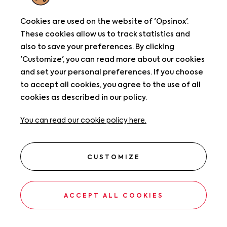
CONTACT
Cookies are used on the website of 'Opsinox'.
These cookies allow us to track statistics and
info@opsinox.com
also to save your preferences. By clicking
T.
+32 (0)9 381 09 40
'Customize', you can read more about our cookies
F.
+32 (0)9 380 40 22
and set your personal preferences. If you choose
to accept all cookies, you agree to the use of all
NAVIGATION
cookies as described in our policy.
Privacy
You can read our cookie policy here.
Disclaimer
Cookies
CUSTOMIZE
Facebook
Linkedin
Opsinox
Opsinox
Website by
Webatvantage,
design by
Newdays
ACCEPT ALL COOKIES