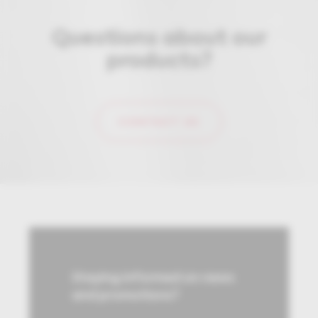
Questions about our
products?
CONTACT US
Staying informed on news
and promotions?