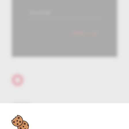
Your
email*
SEND
ADDRESS
Venecoweg 22
B-9810 Nazareth (België)